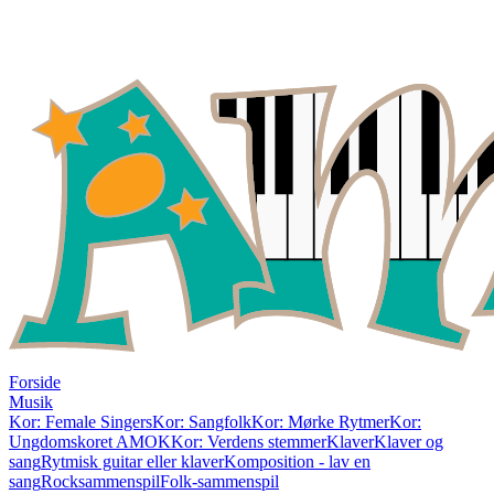
Forside
Musik
Kor: Female Singers
Kor: Sangfolk
Kor: Mørke Rytmer
Kor:
Ungdomskoret AMOK
Kor: Verdens stemmer
Klaver
Klaver og
sang
Rytmisk guitar eller klaver
Komposition - lav en
sang
Rocksammenspil
Folk-sammenspil