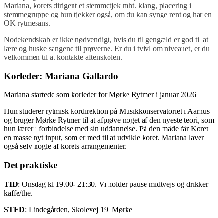
Mariana, korets dirigent et stemmetjek mht. klang, placering i
stemmegruppe og hun tjekker også, om du kan synge rent og har en
OK rytmesans.
Nodekendskab er ikke nødvendigt, hvis du til gengæld er god til at
lære og huske sangene til prøverne. Er du i tvivl om niveauet, er du
velkommen til at kontakte aftenskolen.
Korleder:
Mariana Gallardo
Mariana startede som korleder for Mørke Rytmer i januar 2026
Hun studerer rytmisk kordirektion på Musikkonservatoriet i Aarhus
og bruger Mørke Rytmer til at afprøve noget af den nyeste teori, som
hun lærer i forbindelse med sin uddannelse. På den måde får Koret
en masse nyt input, som er med til at udvikle koret. Mariana laver
også selv nogle af korets arrangementer.
Det praktiske
TID
: Onsdag kl 19.00- 21:30. Vi holder pause midtvejs og drikker
kaffe/the.
STED
: Lindegården, Skolevej 19, Mørke