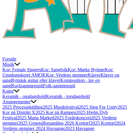
Forside
Musik
Kor: Female Singers
Kor: Sangfolk
Kor: Mørke Rytmer
Kor:
Ungdomskoret AMOK
Kor: Verdens stemmer
Klaver
Klaver og
sang
Rytmisk guitar eller klaver
Komposition - lav en
sang
Rocksammenspil
Folk-sammenspil
Kunst
Keramik - onsdagshold
Keramik - torsdagshold
Arrangementer
2025 Procesudstilling
2025 Musikfestival
2025 Sing For Unity
2025
Kor på Distrikt X
2025 Kor på Rampen
2025 Hjelm Dyb
Festival
2025 Maria Marked
2025 Forårskoncert
2025 Verdens
stemmer
2025 Generalforsamling
2026 Kortræf
2025 Kortræf
2024
Verdens stemmer
2024 Havsange
2023 Havsange