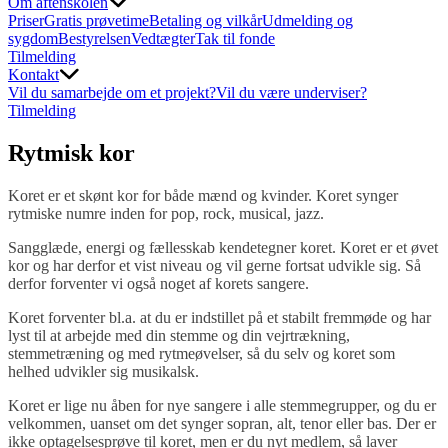
Om aftenskolen
Priser
Gratis prøvetime
Betaling og vilkår
Udmelding og
sygdom
Bestyrelsen
Vedtægter
Tak til fonde
Tilmelding
Kontakt
Vil du samarbejde om et projekt?
Vil du være underviser?
Tilmelding
Rytmisk
kor
Koret er et skønt kor for både mænd og kvinder. Koret synger
rytmiske numre inden for pop, rock, musical, jazz.
Sangglæde, energi og fællesskab kendetegner koret. Koret er et øvet
kor og har derfor et vist niveau og vil gerne fortsat udvikle sig. Så
derfor forventer vi også noget af korets sangere.
Koret forventer bl.a. at du er indstillet på et stabilt fremmøde og har
lyst til at arbejde med din stemme og din vejrtrækning,
stemmetræning og med rytmeøvelser, så du selv og koret som
helhed udvikler sig musikalsk.
Koret er lige nu åben for nye sangere i alle stemmegrupper, og du er
velkommen, uanset om det synger sopran, alt, tenor eller bas. Der er
ikke optagelsesprøve til koret, men er du nyt medlem, så laver