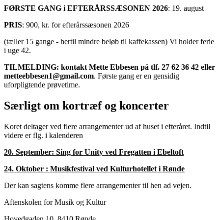
FØRSTE GANG i EFTERÅRSSÆSONEN 2026
: 19. august
PRIS
: 900, kr. for efterårssæsonen 2026
(tæller 15 gange - hertil mindre beløb til kaffekassen) Vi holder ferie
i uge 42.
TILMELDING:
kontakt Mette Ebbesen på tlf. 27 62 36 42 eller
metteebbesen1@gmail.com
.
Første gang er en gensidig
uforpligtende prøvetime.
Særligt om
kortræf og koncerter
Koret deltager ved flere arrangementer ud af huset i efteråret. Indtil
videre er flg. i kalenderen
20. September: Sing for Unity ved Fregatten i Ebeltoft
24. Oktober : Musikfestival ved Kulturhotellet i Rønde
Der kan sagtens komme flere arrangementer til hen ad vejen.
Aftenskolen for Musik og Kultur
Hovedgaden 10, 8410 Rønde