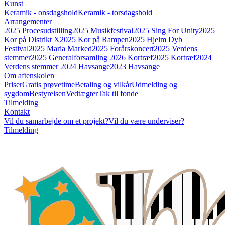
Kunst
Keramik - onsdagshold
Keramik - torsdagshold
Arrangementer
2025 Procesudstilling
2025 Musikfestival
2025 Sing For Unity
2025
Kor på Distrikt X
2025 Kor på Rampen
2025 Hjelm Dyb
Festival
2025 Maria Marked
2025 Forårskoncert
2025 Verdens
stemmer
2025 Generalforsamling
2026 Kortræf
2025 Kortræf
2024
Verdens stemmer
2024 Havsange
2023 Havsange
Om aftenskolen
Priser
Gratis prøvetime
Betaling og vilkår
Udmelding og
sygdom
Bestyrelsen
Vedtægter
Tak til fonde
Tilmelding
Kontakt
Vil du samarbejde om et projekt?
Vil du være underviser?
Tilmelding