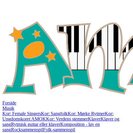
Forside
Musik
Kor: Female Singers
Kor: Sangfolk
Kor: Mørke Rytmer
Kor:
Ungdomskoret AMOK
Kor: Verdens stemmer
Klaver
Klaver og
sang
Rytmisk guitar eller klaver
Komposition - lav en
sang
Rocksammenspil
Folk-sammenspil