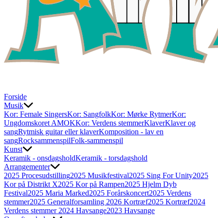
Forside
Musik
Kor: Female Singers
Kor: Sangfolk
Kor: Mørke Rytmer
Kor:
Ungdomskoret AMOK
Kor: Verdens stemmer
Klaver
Klaver og
sang
Rytmisk guitar eller klaver
Komposition - lav en
sang
Rocksammenspil
Folk-sammenspil
Kunst
Keramik - onsdagshold
Keramik - torsdagshold
Arrangementer
2025 Procesudstilling
2025 Musikfestival
2025 Sing For Unity
2025
Kor på Distrikt X
2025 Kor på Rampen
2025 Hjelm Dyb
Festival
2025 Maria Marked
2025 Forårskoncert
2025 Verdens
stemmer
2025 Generalforsamling
2026 Kortræf
2025 Kortræf
2024
Verdens stemmer
2024 Havsange
2023 Havsange