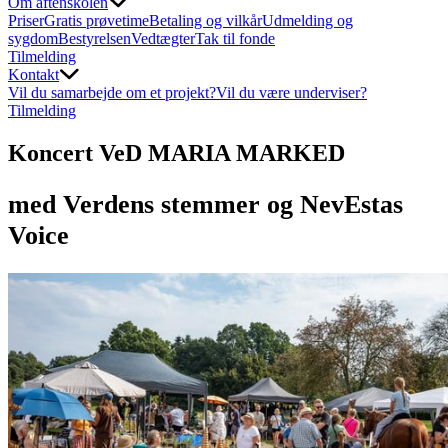
Om aftenskolen
Priser
Gratis prøvetime
Betaling og vilkår
Udmelding og
sygdom
Bestyrelsen
Vedtægter
Tak til fonde
Tilmelding
Kontakt
Vil du samarbejde om et projekt?
Vil du være underviser?
Tilmelding
Koncert
VeD MARIA MARKED
med Verdens stemmer og NevEstas
Voice