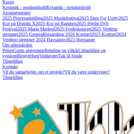
Kunst
Keramik - onsdagshold
Keramik - torsdagshold
Arrangementer
2025 Procesudstilling
2025 Musikfestival
2025 Sing For Unity
2025
Kor på Distrikt X
2025 Kor på Rampen
2025 Hjelm Dyb
Festival
2025 Maria Marked
2025 Forårskoncert
2025 Verdens
stemmer
2025 Generalforsamling
2026 Kortræf
2025 Kortræf
2024
Verdens stemmer
2024 Havsange
2023 Havsange
Om aftenskolen
Priser
Gratis prøvetime
Betaling og vilkår
Udmelding og
sygdom
Bestyrelsen
Vedtægter
Tak til fonde
Tilmelding
Kontakt
Vil du samarbejde om et projekt?
Vil du være underviser?
Tilmelding