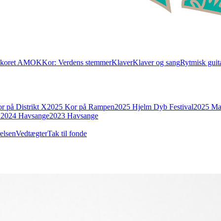
skoret AMOK
Kor: Verdens stemmer
Klaver
Klaver og sang
Rytmisk guita
r på Distrikt X
2025 Kor på Rampen
2025 Hjelm Dyb Festival
2025 Ma
r
2024 Havsange
2023 Havsange
elsen
Vedtægter
Tak til fonde