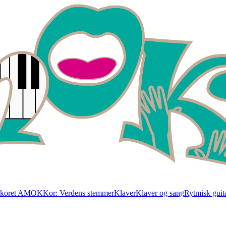
skoret AMOK
Kor: Verdens stemmer
Klaver
Klaver og sang
Rytmisk guita