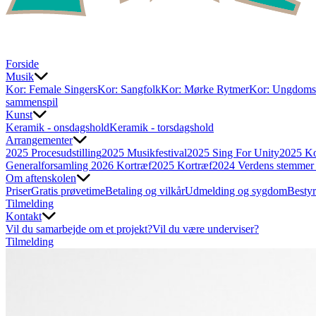
Forside
Musik
Kor: Female Singers
Kor: Sangfolk
Kor: Mørke Rytmer
Kor: Ungdom
sammenspil
Kunst
Keramik - onsdagshold
Keramik - torsdagshold
Arrangementer
2025 Procesudstilling
2025 Musikfestival
2025 Sing For Unity
2025 Ko
Generalforsamling
2026 Kortræf
2025 Kortræf
2024 Verdens stemme
Om aftenskolen
Priser
Gratis prøvetime
Betaling og vilkår
Udmelding og sygdom
Bestyr
Tilmelding
Kontakt
Vil du samarbejde om et projekt?
Vil du være underviser?
Tilmelding