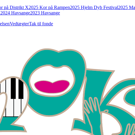
r på Distrikt X
2025 Kor på Rampen
2025 Hjelm Dyb Festival
2025 Ma
r
2024 Havsange
2023 Havsange
elsen
Vedtægter
Tak til fonde