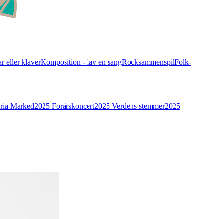
r eller klaver
Komposition - lav en sang
Rocksammenspil
Folk-
ria Marked
2025 Forårskoncert
2025 Verdens stemmer
2025