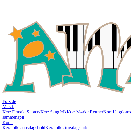
Forside
Musik
Kor: Female Singers
Kor: Sangfolk
Kor: Mørke Rytmer
Kor: Ungdom
sammenspil
Kunst
Keramik - onsdagshold
Keramik - torsdagshold