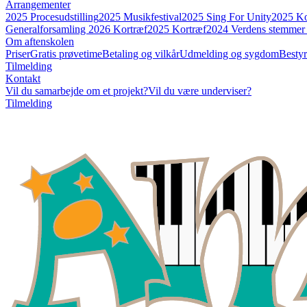
Arrangementer
2025 Procesudstilling
2025 Musikfestival
2025 Sing For Unity
2025 Ko
Generalforsamling
2026 Kortræf
2025 Kortræf
2024 Verdens stemme
Om aftenskolen
Priser
Gratis prøvetime
Betaling og vilkår
Udmelding og sygdom
Bestyr
Tilmelding
Kontakt
Vil du samarbejde om et projekt?
Vil du være underviser?
Tilmelding