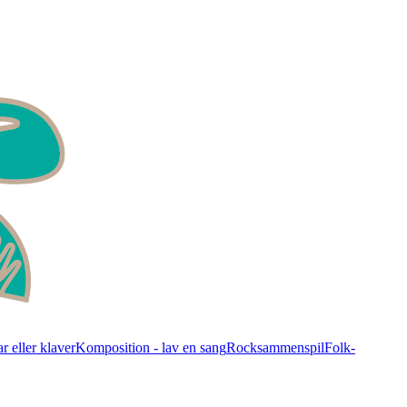
r eller klaver
Komposition - lav en sang
Rocksammenspil
Folk-